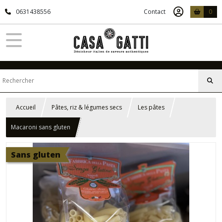
0631438556
Contact
0
Accueil
Pâtes, riz & légumes secs
Les pâtes
Macaroni sans gluten
Sans gluten