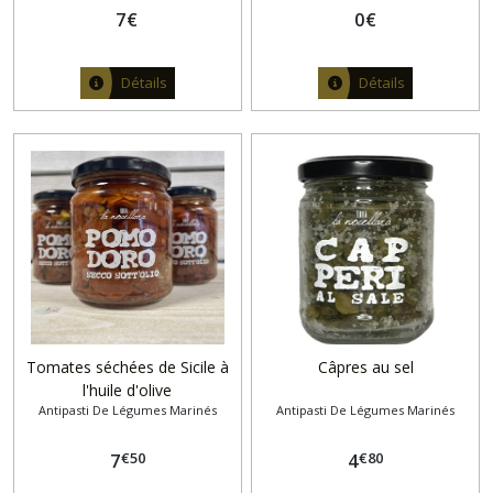
7
€
0
€
Détails
Détails
Tomates séchées de Sicile à
Câpres au sel
l'huile d'olive
Antipasti De Légumes Marinés
Antipasti De Légumes Marinés
€
50
€
80
7
4