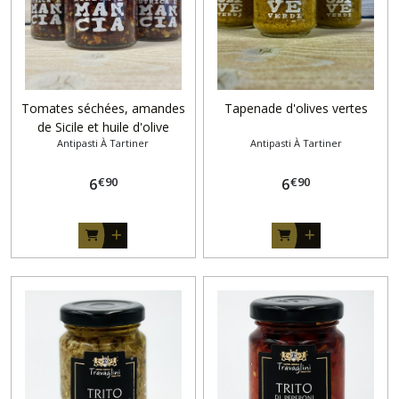
Antipasti
de
la
mer
(3)
Tomates séchées, amandes
Tapenade d'olives vertes
de Sicile et huile d'olive
Antipasti À Tartiner
Antipasti À Tartiner
Afficher
€
90
€
90
6
6
les
résultats