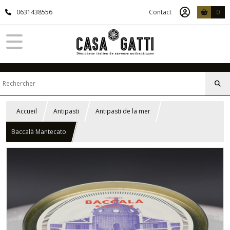
0631438556
Contact
0
Accueil
Antipasti
Antipasti de la mer
Baccalà Mantecato