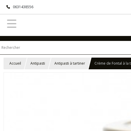
0631438556
Accueil
Antipasti
Antipasti à tartiner
Crème de Fontal à la t