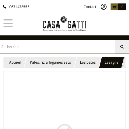
0631438556
Contact
0
Accueil
Pâtes, riz & légumes secs
Les pâtes
Lasagne