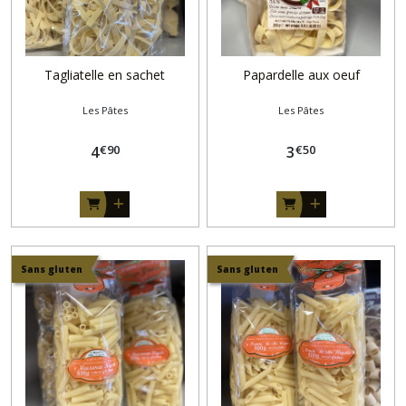
Tagliatelle en sachet
Papardelle aux oeuf
Les Pâtes
Les Pâtes
€
90
€
50
4
3
Sans gluten
Sans gluten