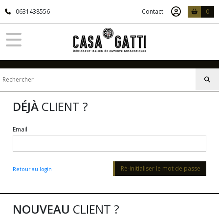
0631438556
Contact
0
DÉJÀ
CLIENT ?
Email
Ré-initialiser le mot de passe
Retour au login
NOUVEAU
CLIENT ?