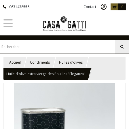
0631438556
Contact
0
Accueil
Condiments
Huiles d'olives
Huile d'olive extra vierge des Pouilles "Eleganza"