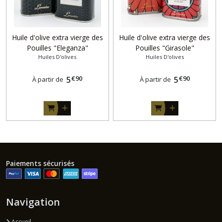
Huile d'olive extra vierge des
Huile d'olive extra vierge des
Pouilles "Eleganza"
Pouilles "Girasole"
Huiles D'olives
Huiles D'olives
€
90
€
90
5
5
À partir de
À partir de
Paiements sécurisés
Navigation
Accueil